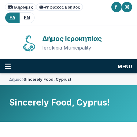
Skip
Skip
Skip
Πληρωμές
Ψηφιακός Βοηθός
to
to
to
content
main
footer
ΕΛ
EN
navigation
Δήμος Ιεροκηπίας
Ierokipia Municipality
MENU
Δήμος
Sincerely Food, Cyprus!
Sincerely Food, Cyprus!