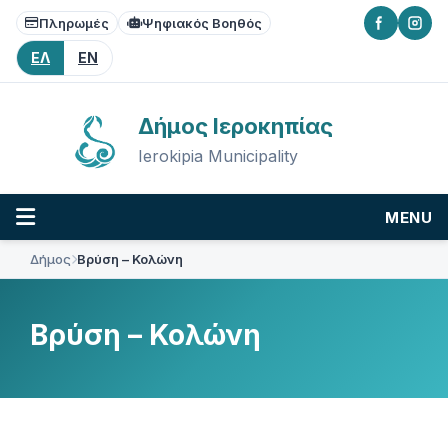
Skip
Skip
Skip
Πληρωμές
Ψηφιακός Βοηθός
to
to
to
content
main
footer
ΕΛ
EN
navigation
Δήμος Ιεροκηπίας
Ierokipia Municipality
MENU
Δήμος
Βρύση – Κολώνη
Βρύση – Κολώνη