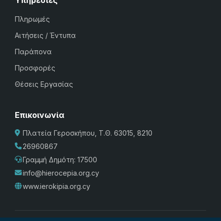
Υπηρεσίες
Πληρωμές
Αιτήσεις / Έντυπα
Παράπονα
Προσφορές
Θέσεις Εργασίας
Επικοινωνία
Πλατεία Γεροσκήπου, Τ.Θ. 63015, 8210
26960867
Γραμμή Δημότη: 17500
info@hierocepia.org.cy
www.ierokipia.org.cy