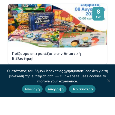
8
ΑΥΓ
Παίζουμε επιτραπέζια στην Δημοτική
Βιβλιοθήκη!
Ο ιστότοπος του Δήμου Ιεροκηπίας χρησιμοποιεί cookies για τη
10
βελτίωση της εμπειρίας σας. — Our website uses cookies to
improve your experience.
ΑΥΓ
Αποδοχή
Απόρριψη
Περισσότερα