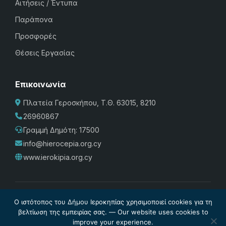
Αιτήσεις / Έντυπα
Παράπονα
Προσφορές
Θέσεις Εργασίας
Επικοινωνία
Πλατεία Γεροσκήπου, Τ.Θ. 63015, 8210
26960867
Γραμμή Δημότη: 17500
info@hierocepia.org.cy
www.ierokipia.org.cy
Πολιτική Προστασίας
·
Cookies
·
Διαχείριση Cookies
·
Όροι
Ο ιστότοπος του Δήμου Ιεροκηπίας χρησιμοποιεί cookies για τη
Χρήσης
·
Σχέδιο Ισότητας των Φύλων
·
Δήλωση
βελτίωση της εμπειρίας σας. — Our website uses cookies to
improve your experience.
Προσβασιμότητας