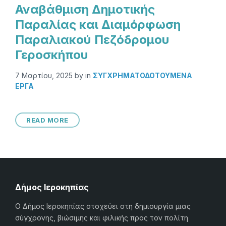
Αναβάθμιση Δημοτικής
Παραλίας και Διαμόρφωση
Παραλιακού Πεζόδρομου
Γεροσκήπου
7 Μαρτίου, 2025
by
in
ΣΥΓΧΡΗΜΑΤΟΔΟΤΟΥΜΕΝΑ
ΕΡΓΑ
READ MORE
Δήμος Ιεροκηπίας
Ο Δήμος Ιεροκηπίας στοχεύει στη δημιουργία μιας
σύγχρονης, βιώσιμης και φιλικής προς τον πολίτη