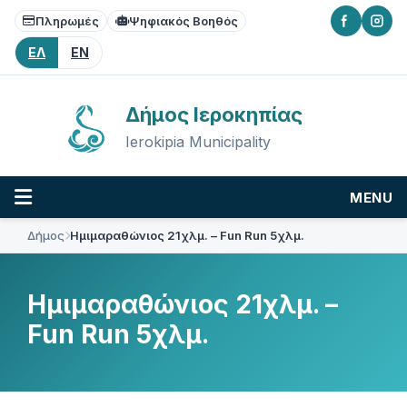
Skip
Skip
Skip
Πληρωμές
Ψηφιακός Βοηθός
to
to
to
content
main
footer
ΕΛ
EN
navigation
Δήμος Ιεροκηπίας
Ierokipia Municipality
MENU
Δήμος
Ημιμαραθώνιος 21χλμ. – Fun Run 5χλμ.
Ημιμαραθώνιος 21χλμ. –
Fun Run 5χλμ.