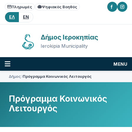
Skip
Skip
Skip
Πληρωμές
Ψηφιακός Βοηθός
to
to
to
content
main
footer
ΕΛ
EN
navigation
Δήμος Ιεροκηπίας
Ierokipia Municipality
MENU
Δήμος
Πρόγραμμα Κοινωνικός Λειτουργός
Πρόγραμμα Κοινωνικός
Λειτουργός