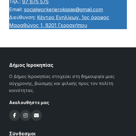
Τηλ.:
97 675 575
Email:
socialworkerierokipias@gmail.com
Διεύθυνση:
Κέντρο Ενηλίκων, 1ος όροφος
Μαραθώνος 1, 8201 Γεροσκήπου
Δήμος Ιεροκηπίας
Ο Δήμος Ιεροκηπίας στοχεύει στη δημιουργία μιας
σύγχρονης, βιώσιμης και φιλικής προς τον πολίτη
κοινότητας.
Ακολουθήστε μας
Σύνδεσμοι