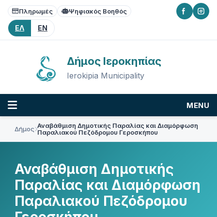
Skip
Skip
Skip
Πληρωμές
Ψηφιακός Βοηθός
to
to
to
content
main
footer
ΕΛ
EN
navigation
Δήμος Ιεροκηπίας
Ierokipia Municipality
MENU
Αναβάθμιση Δημοτικής Παραλίας και Διαμόρφωση
Δήμος
Παραλιακού Πεζόδρομου Γεροσκήπου
Αναβάθμιση Δημοτικής
Παραλίας και Διαμόρφωση
Παραλιακού Πεζόδρομου