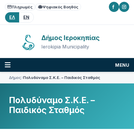
Skip
Skip
Skip
Πληρωμές
Ψηφιακός Βοηθός
to
to
to
content
main
footer
ΕΛ
EN
navigation
Δήμος Ιεροκηπίας
Ierokipia Municipality
MENU
Δήμος
Πολυδύναμο Σ.Κ.Ε. – Παιδικός Σταθμός
Πολυδύναμο Σ.Κ.Ε. –
Παιδικός Σταθμός