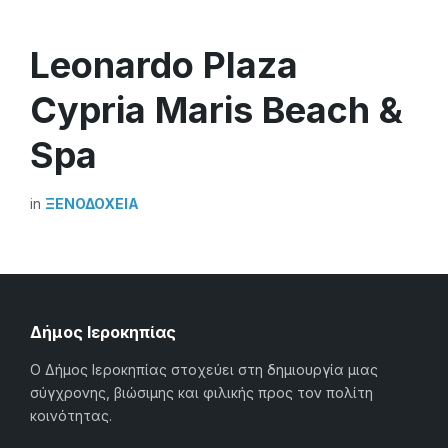
Leonardo Plaza
Cypria Maris Beach &
Spa
in
ΞΕΝΟΔΟΧΕΊΑ
Δήμος Ιεροκηπίας
Ο Δήμος Ιεροκηπίας στοχεύει στη δημιουργία μιας
σύγχρονης, βιώσιμης και φιλικής προς τον πολίτη
κοινότητας.