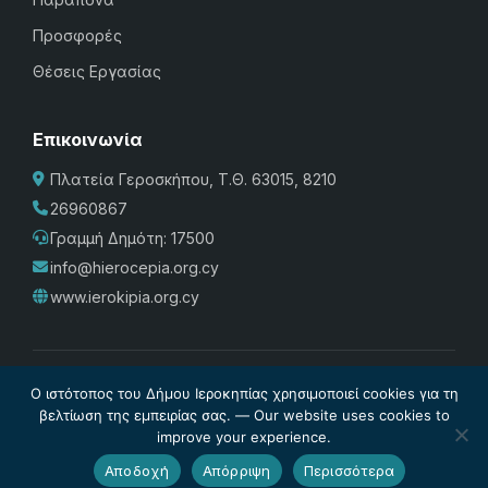
Προσφορές
Θέσεις Εργασίας
Επικοινωνία
Πλατεία Γεροσκήπου, Τ.Θ. 63015, 8210
26960867
Γραμμή Δημότη: 17500
info@hierocepia.org.cy
www.ierokipia.org.cy
Πολιτική Προστασίας
·
Cookies
·
Διαχείριση Cookies
·
Όροι
Ο ιστότοπος του Δήμου Ιεροκηπίας χρησιμοποιεί cookies για τη
Χρήσης
·
Σχέδιο Ισότητας των Φύλων
·
Δήλωση
βελτίωση της εμπειρίας σας. — Our website uses cookies to
improve your experience.
Προσβασιμότητας
© Δήμος Ιεροκηπίας 2026. Powered by
Internetivo
Αποδοχή
Απόρριψη
Περισσότερα