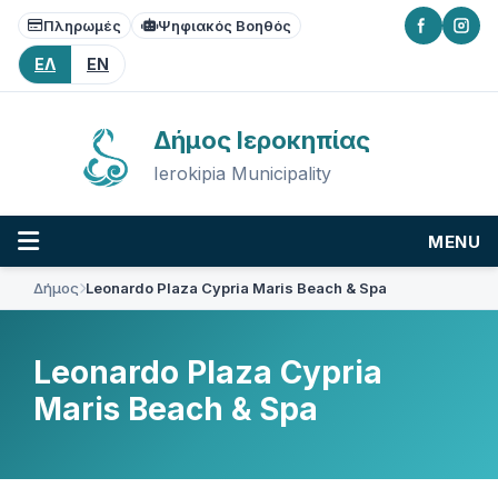
Skip
Skip
Skip
Πληρωμές
Ψηφιακός Βοηθός
to
to
to
content
main
footer
ΕΛ
EN
navigation
Δήμος Ιεροκηπίας
Ierokipia Municipality
MENU
Δήμος
Leonardo Plaza Cypria Maris Beach & Spa
Leonardo Plaza Cypria
Maris Beach & Spa