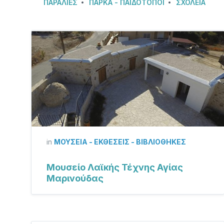
ΠΑΡΑΛΊΕΣ
ΠΆΡΚΑ - ΠΑΙΔΌΤΟΠΟΙ
ΣΧΟΛΕΊΑ
in
ΜΟΥΣΕΊΑ - ΕΚΘΈΣΕΙΣ - ΒΙΒΛΙΟΘΉΚΕΣ
Μουσείο Λαϊκής Τέχνης Αγίας
Μαρινούδας