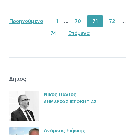
Σελιδοποίηση
Προηγούμενα
1
…
70
71
72
…
άρθρων
74
Επόμενα
Δήμος
Νίκος Παλιός
ΔΗΜΑΡΧΟΣ ΙΕΡΟΚΗΠΙΑΣ
Ανδρέας Σιήκκης