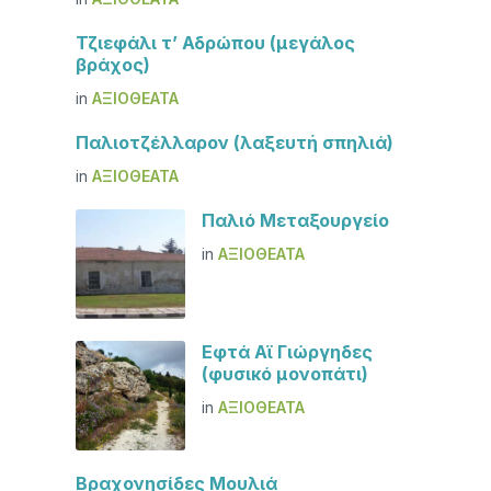
Τζιεφάλι τ’ Αδρώπου (μεγάλος
βράχος)
in
ΑΞΙΟΘΈΑΤΑ
Παλιοτζέλλαρον (λαξευτή σπηλιά)
in
ΑΞΙΟΘΈΑΤΑ
Παλιό Μεταξουργείο
in
ΑΞΙΟΘΈΑΤΑ
Εφτά Αϊ Γιώργηδες
(φυσικό μονοπάτι)
in
ΑΞΙΟΘΈΑΤΑ
Βραχονησίδες Μουλιά