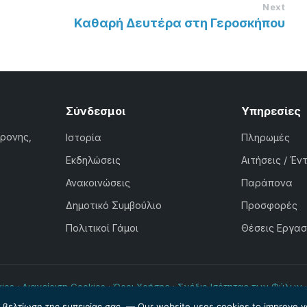
Next
Καθαρή Δευτέρα στη Γεροσκήπου
Σύνδεσμοι
Υπηρεσίες
χρονης,
Ιστορία
Πληρωμές
Εκδηλώσεις
Αιτήσεις / Έν
Ανακοινώσεις
Παράπονα
Δημοτικό Συμβούλιο
Προσφορές
Πολιτικοί Γάμοι
Θέσεις Εργασ
ies
·
Διαχείριση Cookies
·
Όροι Χρήσης
·
Σχέδιο Ισότητας των Φύλων
© Δήμος Ιεροκηπίας 2026. Powered by
Internetivo
η βελτίωση της εμπειρίας σας. — Our website uses cookies to improve y