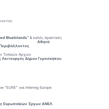
κήπου
λοντος
ed
BlueIslands
” & καλές πρακτικές
όγειο
Αθηνά
 Περιβάλλοντος
 ρόλος των Τοπικών Αρχών
ς Λειτουργός Δήμου Γεροσκήπου
e “EURE” και Interreg Europe
ός Ευρωπαϊκών Έργων ΑΝΕΛ