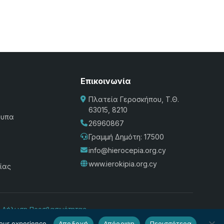
Επικοινωνία
Πλατεία Γεροσκήπου, Τ.Θ.
63015, 8210
τυπα
26960867
Γραμμή Δημότη: 17500
info@hierocepia.org.cy
www.ierokipia.org.cy
ίας
·
Δήλωση Προσβασιμότητας
our experience.
Αποδοχή
Απόρριψη
Περισσότερα