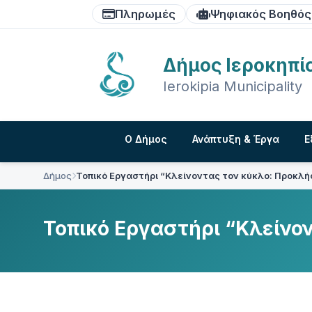
Skip
Skip
Skip
Πληρωμές
Ψηφιακός Βοηθός
to
to
to
content
main
footer
navigation
Δήμος Ιεροκηπί
Ierokipia Municipality
Ο Δήμος
Ανάπτυξη & Έργα
Ε
Δήμος
Τοπικό Εργαστήρι “Κλείνοντας τον κύκλο: Προκλήσ
Τοπικό Εργαστήρι “Κλείνον