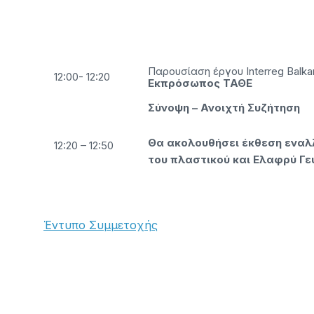
Παρουσίαση έργου Interr
12:00- 12:20
Εκπρόσωπος ΤΑΘΕ
Σύνοψη – Ανοιχτή Συζήτηση
Θα ακολουθήσει έκθεση εναλ
12:20 – 12:50
του πλαστικού και Ελαφρύ Γε
Έντυπο Συμμετοχής