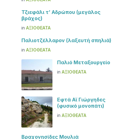
Τζιεφάλι τ’ Αδρώπου (μεγάλος
βράχος)
in
ΑΞΙΟΘΈΑΤΑ
Παλιοτζέλλαρον (λαξευτή σπηλιά)
in
ΑΞΙΟΘΈΑΤΑ
Παλιό Μεταξουργείο
in
ΑΞΙΟΘΈΑΤΑ
Εφτά Αϊ Γιώργηδες
(φυσικό μονοπάτι)
in
ΑΞΙΟΘΈΑΤΑ
Βραχονησίδες Μουλιά