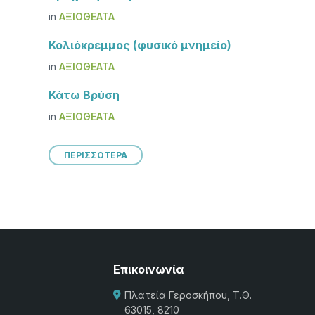
in
ΑΞΙΟΘΈΑΤΑ
Κολιόκρεμμος (φυσικό μνημείο)
in
ΑΞΙΟΘΈΑΤΑ
Κάτω Βρύση
in
ΑΞΙΟΘΈΑΤΑ
ΠΕΡΙΣΣΟΤΕΡΑ
Επικοινωνία
Πλατεία Γεροσκήπου, Τ.Θ.
63015, 8210