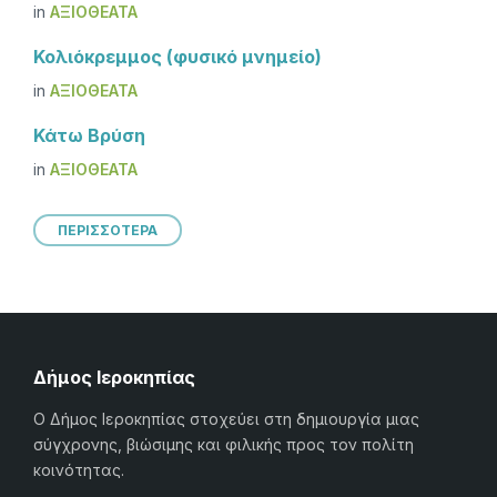
in
ΑΞΙΟΘΈΑΤΑ
Κολιόκρεμμος (φυσικό μνημείο)
in
ΑΞΙΟΘΈΑΤΑ
Κάτω Βρύση
in
ΑΞΙΟΘΈΑΤΑ
ΠΕΡΙΣΣΟΤΕΡΑ
Δήμος Ιεροκηπίας
Ο Δήμος Ιεροκηπίας στοχεύει στη δημιουργία μιας
σύγχρονης, βιώσιμης και φιλικής προς τον πολίτη
κοινότητας.