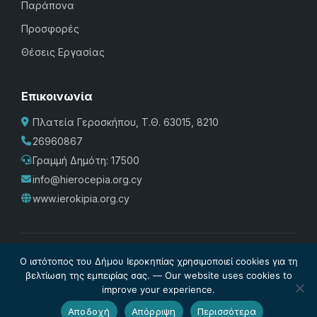
Παράπονα
Προσφορές
Θέσεις Εργασίας
Επικοινωνία
Πλατεία Γεροσκήπου, Τ.Θ. 63015, 8210
26960867
Γραμμή Δημότη: 17500
info@hierocepia.org.cy
www.ierokipia.org.cy
Πολιτική Προστασίας
·
Cookies
·
Διαχείριση Cookies
·
Όροι
Ο ιστότοπος του Δήμου Ιεροκηπίας χρησιμοποιεί cookies για τη
Χρήσης
·
Σχέδιο Ισότητας των Φύλων
·
Δήλωση
βελτίωση της εμπειρίας σας. — Our website uses cookies to
improve your experience.
Προσβασιμότητας
© Δήμος Ιεροκηπίας 2026. Powered by
Internetivo
Αποδοχή
Απόρριψη
Περισσότερα