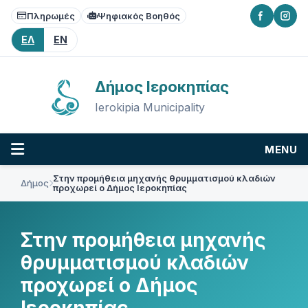
Skip
Skip
Skip
Πληρωμές
Ψηφιακός Βοηθός
to
to
to
content
main
footer
ΕΛ
EN
navigation
Δήμος Ιεροκηπίας
Ierokipia Municipality
MENU
Στην προμήθεια μηχανής θρυμματισμού κλαδιών
Δήμος
προχωρεί ο Δήμος Ιεροκηπίας
Στην προμήθεια μηχανής
θρυμματισμού κλαδιών
προχωρεί ο Δήμος