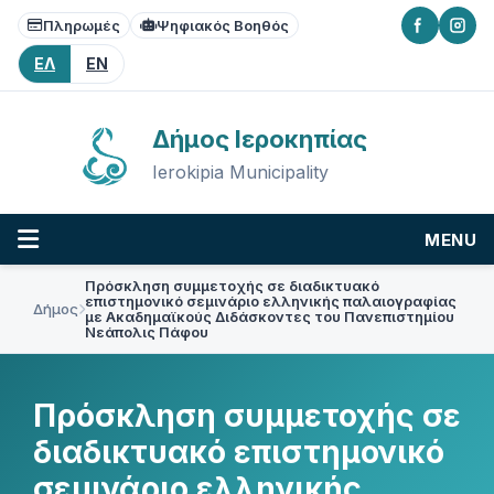
Skip
Skip
Skip
Πληρωμές
Ψηφιακός Βοηθός
to
to
to
content
main
footer
ΕΛ
EN
navigation
Δήμος Ιεροκηπίας
Ierokipia Municipality
MENU
Πρόσκληση συμμετοχής σε διαδικτυακό
επιστημονικό σεμινάριο ελληνικής παλαιογραφίας
Δήμος
με Ακαδημαϊκούς Διδάσκοντες του Πανεπιστημίου
Νεάπολις Πάφου
Πρόσκληση συμμετοχής σε
διαδικτυακό επιστημονικό
σεμινάριο ελληνικής