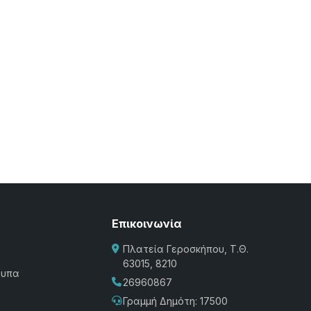
Επικοινωνία
Πλατεία Γεροσκήπου, Τ.Θ.
63015, 8210
τυπα
26960867
Γραμμή Δημότη: 17500