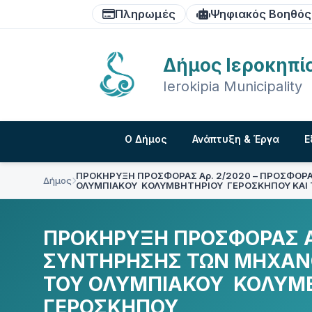
Skip
Skip
Skip
Πληρωμές
Ψηφιακός Βοηθός
to
to
to
content
main
footer
navigation
Δήμος Ιεροκηπί
Ierokipia Municipality
Ο Δήμος
Ανάπτυξη & Έργα
Ε
ΠΡΟΚΗΡΥΞΗ ΠΡΟΣΦΟΡΑΣ Αρ. 2/2020 – ΠΡΟΣΦΟΡΑ
Δήμος
ΟΛΥΜΠΙΑΚΟΥ ΚΟΛΥΜΒΗΤΗΡΙΟΥ ΓΕΡΟΣΚΗΠΟΥ ΚΑΙ 
ΠΡΟΚΗΡΥΞΗ ΠΡΟΣΦΟΡΑΣ Αρ
ΣΥΝΤΗΡΗΣΗΣ ΤΩΝ ΜΗΧΑΝΟ
ΤΟΥ ΟΛΥΜΠΙΑΚΟΥ ΚΟΛΥΜΒ
ΓΕΡΟΣΚΗΠΟΥ