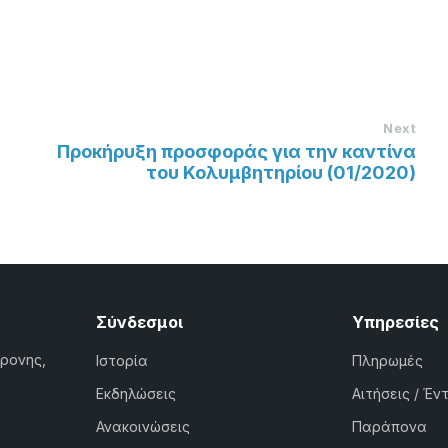
Next
Προκήρυξη προσφοράς για την καντίνα
του Κολυμβητηρίου (01/2020)
Σύνδεσμοι
Υπηρεσίες
χρονης,
Ιστορία
Πληρωμές
Εκδηλώσεις
Αιτήσεις / Έν
Ανακοινώσεις
Παράπονα