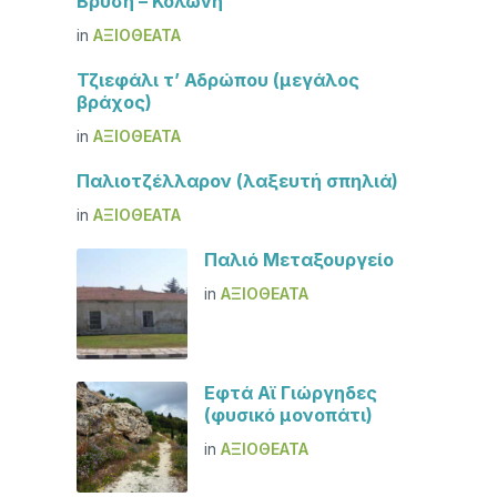
Βρύση – Κολώνη
in
ΑΞΙΟΘΈΑΤΑ
Τζιεφάλι τ’ Αδρώπου (μεγάλος
βράχος)
in
ΑΞΙΟΘΈΑΤΑ
Παλιοτζέλλαρον (λαξευτή σπηλιά)
in
ΑΞΙΟΘΈΑΤΑ
Παλιό Μεταξουργείο
in
ΑΞΙΟΘΈΑΤΑ
Εφτά Αϊ Γιώργηδες
(φυσικό μονοπάτι)
in
ΑΞΙΟΘΈΑΤΑ