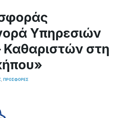
οσφοράς
γορά Υπηρεσιών
– Καθαριστών στη
κήπου»
Σ
,
ΠΡΟΣΦΟΡΈΣ