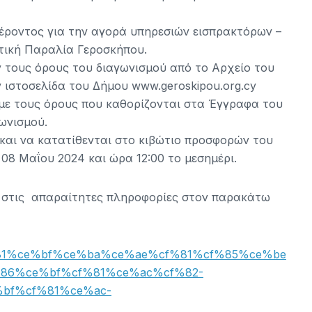
έροντος για την αγορά υπηρεσιών εισπρακτόρων –
τική Παραλία Γεροσκήπου.
 τους όρους του διαγωνισμού από το Αρχείο του
 ιστοσελίδα του Δήμου www.geroskipou.org.cy
με τους όρους που καθορίζονται στα Έγγραφα του
ωνισμού.
 και να κατατίθενται στο κιβώτιο προσφορών του
08 Μαΐου 2024 και ώρα 12:00 το μεσημέρι.
η στις απαραίτητες πληροφορίες στον παρακάτω
0%cf%81%ce%bf%ce%ba%ce%ae%cf%81%cf%85%ce%be
86%ce%bf%cf%81%ce%ac%cf%82-
%bf%cf%81%ce%ac-