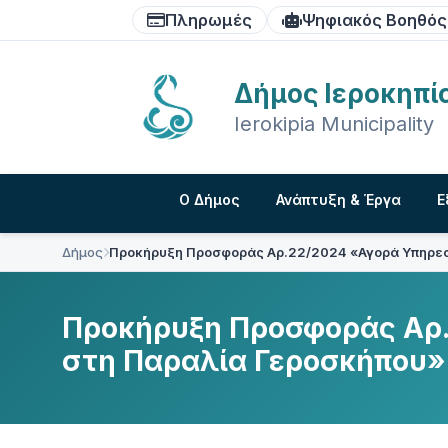
Skip
Skip
Skip
Πληρωμές
Ψηφιακός Βοηθός
to
to
to
content
main
footer
navigation
Δήμος Ιεροκηπί
Ierokipia Municipality
Ο Δήμος
Ανάπτυξη & Έργα
Ε
Δήμος
Προκήρυξη Προσφοράς Αρ.22/2024 «Αγορά Υπηρεσ
Προκήρυξη Προσφοράς Αρ.
στη Παραλία Γεροσκήπου»