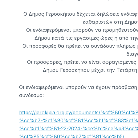
Ο Δήμος Γεροσκήπου δέχεται δηλώσεις ενδιαφ
καθαριστών στη Δημο
Οι ενδιαφερόμενοι μπορούν να προμηθευτούν
Δήμου κατά τις εργάσιμες ώρες ή από την
Οι προσφορές θα πρέπει να συνάδουν πλήρως 
διαγ
Οι προσφορές, πρέπει να είναι σφραγισμένες
Δήμου Γεροσκήπου μέχρι την Τετάρτη 
Οι ενδιαφερόμενοι μπορούν να έχουν πρόσβασ
σύνδεσμο:
https://ierokipia.org.cy/documents/%cf%8
%ce%b7-%cf%80%cf%81%ce%bf%cf%83%cf%
%ce%b1%cf%81-22-2024-%ce%b1%ce%b3%ce
%cf%85%cf%80%ce%b7%cf%81%ce%b5/