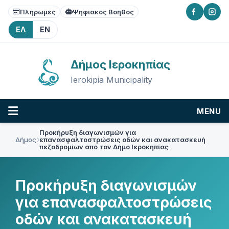
Skip
Skip
Skip
Πληρωμές
Ψηφιακός Βοηθός
to
to
to
content
main
footer
ΕΛ
EN
navigation
Δήμος Ιεροκηπίας
Ierokipia Municipality
MENU
Προκήρυξη διαγωνισμών για
Δήμος
επανασφαλτοστρώσεις οδών και ανακατασκευή
πεζοδρομίων από τον Δήμο Ιεροκηπίας
Προκήρυξη διαγωνισμών
για επανασφαλτοστρώσεις
οδών και ανακατασκευή