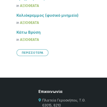
in
ΑΞΙΟΘΈΑΤΑ
Κολιόκρεμμος (φυσικό μνημείο)
in
ΑΞΙΟΘΈΑΤΑ
Κάτω Βρύση
in
ΑΞΙΟΘΈΑΤΑ
ΠΕΡΙΣΣΟΤΕΡΑ
Επικοινωνία
Πλατεία Γεροσκήπου, Τ.Θ.
63015, 8210