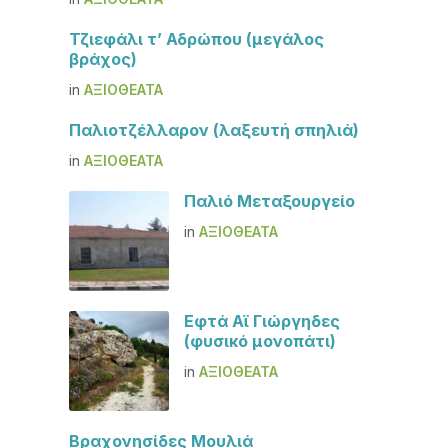
Τζιεφάλι τ’ Αδρώπου (μεγάλος
βράχος)
in
ΑΞΙΟΘΈΑΤΑ
Παλιοτζέλλαρον (λαξευτή σπηλιά)
in
ΑΞΙΟΘΈΑΤΑ
Παλιό Μεταξουργείο
in
ΑΞΙΟΘΈΑΤΑ
Εφτά Αϊ Γιώργηδες
(φυσικό μονοπάτι)
in
ΑΞΙΟΘΈΑΤΑ
Βραχονησίδες Μουλιά