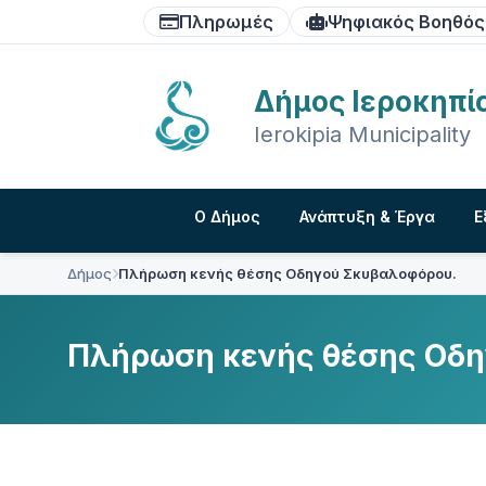
Skip
Skip
Skip
Πληρωμές
Ψηφιακός Βοηθός
to
to
to
content
main
footer
navigation
Δήμος Ιεροκηπί
Ierokipia Municipality
Ο Δήμος
Ανάπτυξη & Έργα
Ε
Δήμος
Πλήρωση κενής θέσης Οδηγού Σκυβαλοφόρου.
Πλήρωση κενής θέσης Οδη