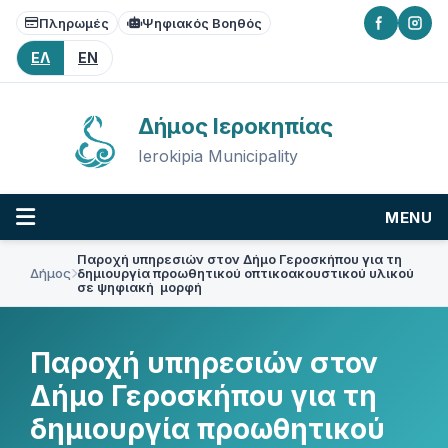
Skip
Skip
Skip
Πληρωμές
Ψηφιακός Βοηθός
to
to
to
content
main
footer
ΕΛ
EN
navigation
Δήμος Ιεροκηπίας
Ierokipia Municipality
MENU
Παροχή υπηρεσιών στον Δήμο Γεροσκήπου για τη
Δήμος
δημιουργία προωθητικού οπτικοακουστικού υλικού
σε ψηφιακή μορφή
Παροχή υπηρεσιών στον
Δήμο Γεροσκήπου για τη
δημιουργία προωθητικού