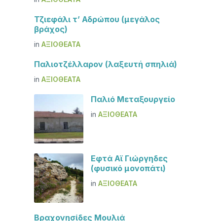
Τζιεφάλι τ’ Αδρώπου (μεγάλος
βράχος)
in
ΑΞΙΟΘΈΑΤΑ
Παλιοτζέλλαρον (λαξευτή σπηλιά)
in
ΑΞΙΟΘΈΑΤΑ
Παλιό Μεταξουργείο
in
ΑΞΙΟΘΈΑΤΑ
Εφτά Αϊ Γιώργηδες
(φυσικό μονοπάτι)
in
ΑΞΙΟΘΈΑΤΑ
Βραχονησίδες Μουλιά