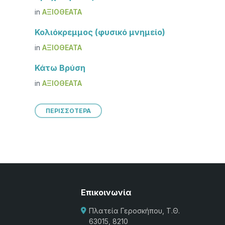
in
ΑΞΙΟΘΈΑΤΑ
Κολιόκρεμμος (φυσικό μνημείο)
in
ΑΞΙΟΘΈΑΤΑ
Κάτω Βρύση
in
ΑΞΙΟΘΈΑΤΑ
ΠΕΡΙΣΣΟΤΕΡΑ
Επικοινωνία
Πλατεία Γεροσκήπου, Τ.Θ.
63015, 8210