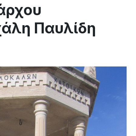
άρχου
χάλη Παυλίδη