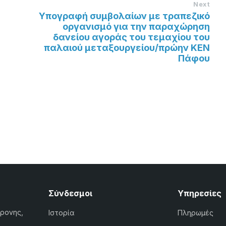
Next
Υπογραφή συμβολαίων με τραπεζικό
οργανισμό για την παραχώρηση
δανείου αγοράς του τεμαχίου του
παλαιού μεταξουργείου/πρώην ΚΕΝ
Πάφου
Σύνδεσμοι
Υπηρεσίες
χρονης,
Ιστορία
Πληρωμές