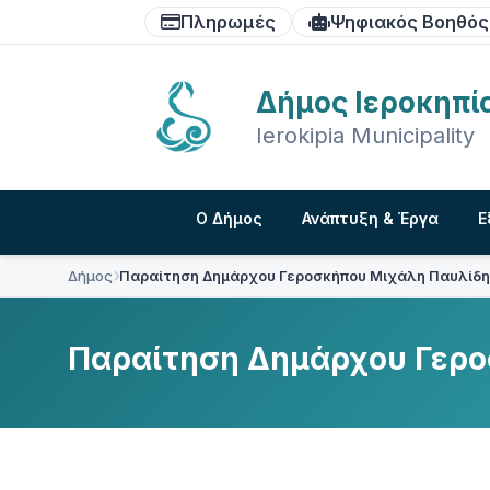
Skip
Skip
Skip
Πληρωμές
Ψηφιακός Βοηθός
to
to
to
content
main
footer
navigation
Δήμος Ιεροκηπί
Ierokipia Municipality
Ο Δήμος
Ανάπτυξη & Έργα
Ε
Δήμος
Παραίτηση Δημάρχου Γεροσκήπου Μιχάλη Παυλίδη
Παραίτηση Δημάρχου Γερο