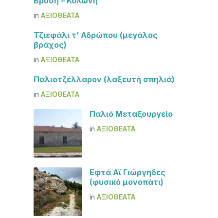
Βρύση – Κολώνη
in
ΑΞΙΟΘΈΑΤΑ
Τζιεφάλι τ’ Αδρώπου (μεγάλος
βράχος)
in
ΑΞΙΟΘΈΑΤΑ
Παλιοτζέλλαρον (λαξευτή σπηλιά)
in
ΑΞΙΟΘΈΑΤΑ
Παλιό Μεταξουργείο
in
ΑΞΙΟΘΈΑΤΑ
Εφτά Αϊ Γιώργηδες
(φυσικό μονοπάτι)
in
ΑΞΙΟΘΈΑΤΑ