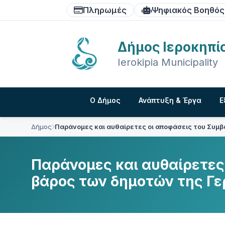
Skip
Skip
Skip
Πληρωμές
Ψηφιακός Βοηθός
to
to
to
content
main
footer
navigation
Δήμος Ιεροκηπί
Ierokipia Municipality
Ο Δήμος
Ανάπτυξη & Έργα
Ε
Δήμος
Παράνομες και αυθαίρετες οι αποφάσεις του Συμ
Παράνομες και αυθαίρετες
βάρος των δημοτών της Γ