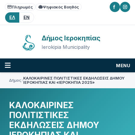
Skip
Skip
Skip
Πληρωμές
Ψηφιακός Βοηθός
to
to
to
content
main
footer
ΕΛ
EN
navigation
Δήμος Ιεροκηπίας
Ierokipia Municipality
MENU
ΚΑΛΟΚΑΙΡΙΝΕΣ ΠΟΛΙΤΙΣΤΙΚΕΣ ΕΚΔΗΛΩΣΕΙΣ ΔΗΜΟΥ
Δήμος
ΙΕΡΟΚΗΠΙΑΣ ΚΑΙ «ΙΕΡΟΚΗΠΙΑ 2025»
ΚΑΛΟΚΑΙΡΙΝΕΣ
ΠΟΛΙΤΙΣΤΙΚΕΣ
ΕΚΔΗΛΩΣΕΙΣ ΔΗΜΟΥ