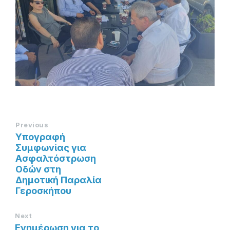
Previous
Υπογραφή
Συμφωνίας για
Ασφαλτόστρωση
Οδών στη
Δημοτική Παραλία
Γεροσκήπου
Next
Ενημέρωση για το