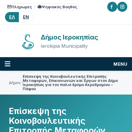
Skip
Skip
Skip
Πληρωμές
Ψηφιακός Βοηθός
to
to
to
content
main
footer
ΕΛ
EN
navigation
Δήμος Ιεροκηπίας
Ierokipia Municipality
MENU
Επίσκεψη της Κοινοβουλευτικής Επιτροπής
Μεταφορών, Επικοινωνιών και Έργων στον Δήμο
Δήμος
Ιεροκηπίας για τον παλιό δρόμο Αεροδρομίου –
Πάφου
Επίσκεψη της
Κοινοβουλευτικής
Επιτροπής Μεταφορών,