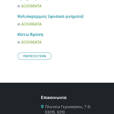
in
ΑΞΙΟΘΈΑΤΑ
Κολιόκρεμμος (φυσικό μνημείο)
in
ΑΞΙΟΘΈΑΤΑ
Κάτω Βρύση
in
ΑΞΙΟΘΈΑΤΑ
ΠΕΡΙΣΣΟΤΕΡΑ
Επικοινωνία
Πλατεία Γεροσκήπου, Τ.Θ.
63015, 8210