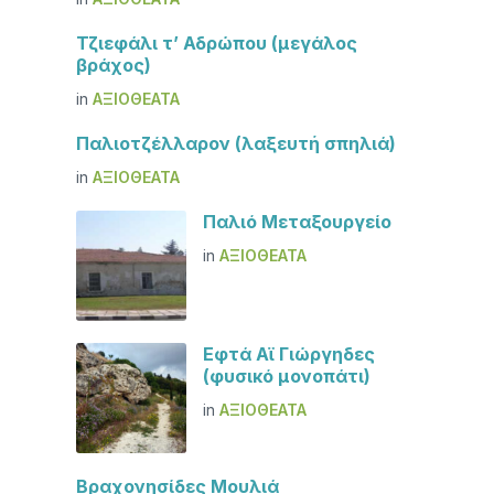
Τζιεφάλι τ’ Αδρώπου (μεγάλος
βράχος)
in
ΑΞΙΟΘΈΑΤΑ
Παλιοτζέλλαρον (λαξευτή σπηλιά)
in
ΑΞΙΟΘΈΑΤΑ
Παλιό Μεταξουργείο
in
ΑΞΙΟΘΈΑΤΑ
Εφτά Αϊ Γιώργηδες
(φυσικό μονοπάτι)
in
ΑΞΙΟΘΈΑΤΑ
Βραχονησίδες Μουλιά