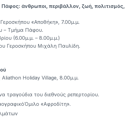
Πάφος: άνθρωποι, περιβάλλον, ζωή, πολιτισμός,
Γεροσκήπου «Αποθήκη», 7.00μ.μ.
υ – Τμήμα Πάφου.
ίου (6.00μ.μ. – 8.00μ.μ.)
ου Γεροσκήπου Μιχάλη Παυλίδη.
μού
athon Holiday Village, 8.00μ.μ.
α τραγούδια του διεθνούς ρεπερτορίου.
ογραφικόΌμιλο «Αφροδίτη».
ελμάτων