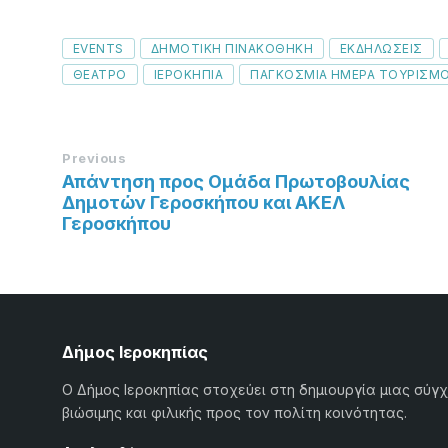
Tags
EVENTS
ΔΗΜΟΤΙΚΗ ΠΙΝΑΚΟΘΗΚΗ
ΕΚΔΗΛΩΣΕΙΣ
ΘΕΑΤΡΟ
ΙΕΡΟΚΗΠΙΑ
ΠΑΓΚΟΣΜΙΑ ΗΜΕΡΑ ΤΟΥΡΙΣΜ
Previous
Απάντηση προς Ομάδα Πρωτοβουλίας
Δημοτών Γεροσκήπου και ΑΚΕΛ
Γεροσκήπου
Δήμος Ιεροκηπίας
Ο Δήμος Ιεροκηπίας στοχεύει στη δημιουργία μιας σύγ
βιώσιμης και φιλικής προς τον πολίτη κοινότητας.