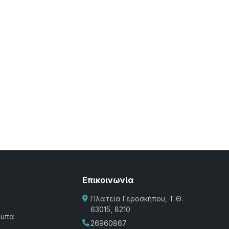
Επικοινωνία
Πλατεία Γεροσκήπου, Τ.Θ.
63015, 8210
τυπα
26960867