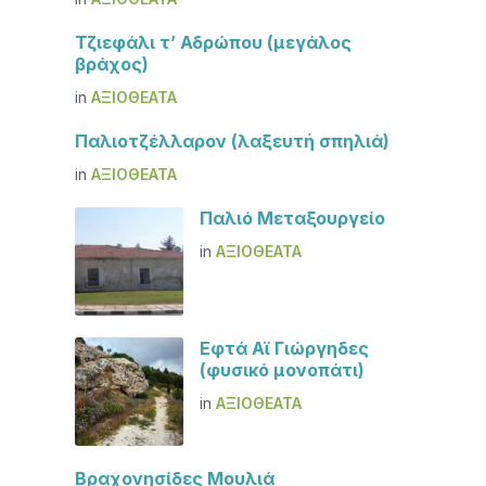
Τζιεφάλι τ’ Αδρώπου (μεγάλος
βράχος)
in
ΑΞΙΟΘΈΑΤΑ
Παλιοτζέλλαρον (λαξευτή σπηλιά)
in
ΑΞΙΟΘΈΑΤΑ
Παλιό Μεταξουργείο
in
ΑΞΙΟΘΈΑΤΑ
Εφτά Αϊ Γιώργηδες
(φυσικό μονοπάτι)
in
ΑΞΙΟΘΈΑΤΑ
Βραχονησίδες Μουλιά