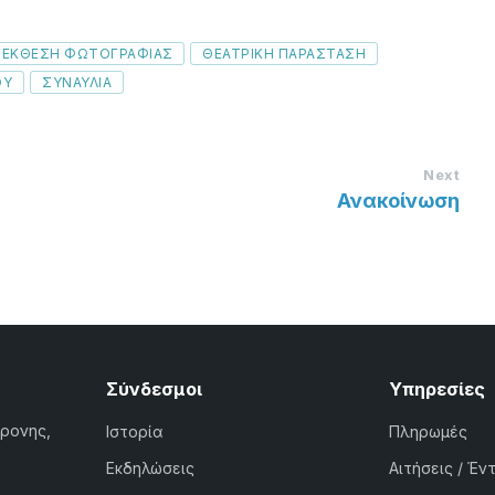
ΕΚΘΕΣΗ ΦΩΤΟΓΡΑΦΙΑΣ
ΘΕΑΤΡΙΚΗ ΠΑΡΑΣΤΑΣΗ
ΟΥ
ΣΥΝΑΥΛΙΑ
Next
Ανακοίνωση
Σύνδεσμοι
Υπηρεσίες
χρονης,
Ιστορία
Πληρωμές
Εκδηλώσεις
Αιτήσεις / Έν