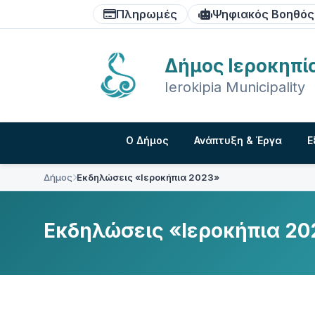
Skip
Skip
Skip
Πληρωμές
Ψηφιακός Βοηθός
to
to
to
content
main
footer
navigation
Δήμος Ιεροκηπί
Ierokipia Municipality
Ο Δήμος
Ανάπτυξη & Έργα
Ε
Δήμος
Εκδηλώσεις «Ιεροκήπια 2023»
Εκδηλώσεις «Ιεροκήπια 20