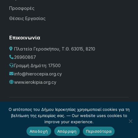
Προσφορές
Θέσεις Εργασίας
Επικοινωνία
Πλατεία Γεροσκήπου, Τ.Θ. 63015, 8210
26960867
Γραμμή Δημότη: 17500
info@hierocepia.org.cy
www.ierokipia.org.cy
Πολιτική Προστασίας
·
Cookies
·
Διαχείριση Cookies
·
Όροι
Ο ιστότοπος του Δήμου Ιεροκηπίας χρησιμοποιεί cookies για τη
Χρήσης
·
Σχέδιο Ισότητας των Φύλων
·
Δήλωση
βελτίωση της εμπειρίας σας. — Our website uses cookies to
improve your experience.
Προσβασιμότητας
© Δήμος Ιεροκηπίας 2026. Powered by
Internetivo
Αποδοχή
Απόρριψη
Περισσότερα