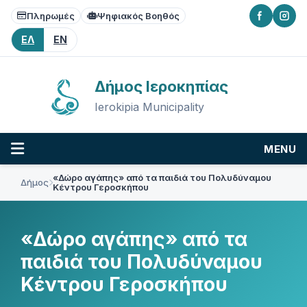
Skip
Skip
Skip
Πληρωμές
Ψηφιακός Βοηθός
to
to
to
content
main
footer
ΕΛ
EN
navigation
Δήμος Ιεροκηπίας
Ierokipia Municipality
MENU
«Δώρο αγάπης» από τα παιδιά του Πολυδύναμου
Δήμος
Κέντρου Γεροσκήπου
«Δώρο αγάπης» από τα
παιδιά του Πολυδύναμου
Κέντρου Γεροσκήπου