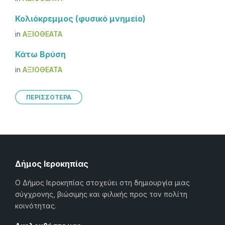
Κολιόκρεμμος (φυσικό μνημείο)
in
ΑΞΙΟΘΈΑΤΑ
Κάτω Βρύση
in
ΑΞΙΟΘΈΑΤΑ
ΠΕΡΙΣΣΟΤΕΡΑ
Δήμος Ιεροκηπίας
Ο Δήμος Ιεροκηπίας στοχεύει στη δημιουργία μιας
σύγχρονης, βιώσιμης και φιλικής προς τον πολίτη
κοινότητας.