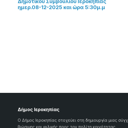
Δημοτικού Συμβουλίου Ιεροκηπίας
ημερ.08-12-2025 και ώρα 5:30μ.μ
Δήμος Ιεροκηπίας
Ο Δήμος Ιεροκηπίας στοχεύει στη δημιουργία μιας σύγ
βιώσιμης και φιλικής προς τον πολίτη κοινότητας.