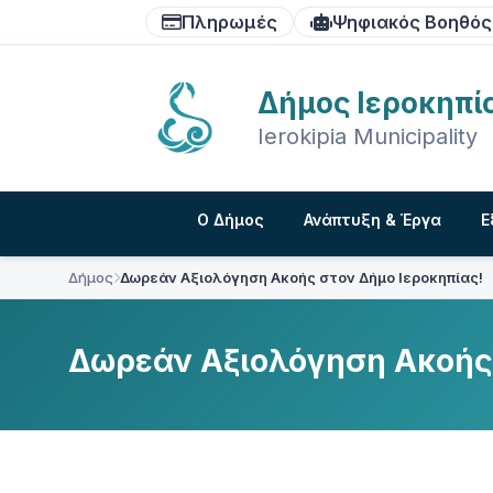
Skip
Skip
Skip
Πληρωμές
Ψηφιακός Βοηθός
to
to
to
content
main
footer
navigation
Δήμος Ιεροκηπί
Ierokipia Municipality
Ο Δήμος
Ανάπτυξη & Έργα
Ε
Δήμος
Δωρεάν Αξιολόγηση Ακοής στον Δήμο Ιεροκηπίας!
Δωρεάν Αξιολόγηση Ακοής 