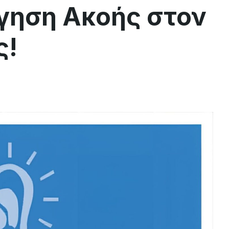
γηση Ακοής στον
ς!