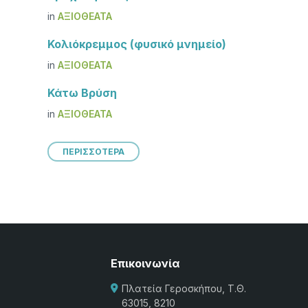
in
ΑΞΙΟΘΈΑΤΑ
Κολιόκρεμμος (φυσικό μνημείο)
in
ΑΞΙΟΘΈΑΤΑ
Κάτω Βρύση
in
ΑΞΙΟΘΈΑΤΑ
ΠΕΡΙΣΣΟΤΕΡΑ
Επικοινωνία
Πλατεία Γεροσκήπου, Τ.Θ.
63015, 8210