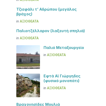
Τζιεφάλι τ’ Αδρώπου (μεγάλος
βράχος)
in
ΑΞΙΟΘΈΑΤΑ
Παλιοτζέλλαρον (λαξευτή σπηλιά)
in
ΑΞΙΟΘΈΑΤΑ
Παλιό Μεταξουργείο
in
ΑΞΙΟΘΈΑΤΑ
Εφτά Αϊ Γιώργηδες
(φυσικό μονοπάτι)
in
ΑΞΙΟΘΈΑΤΑ
Βραχονησίδες Μουλιά