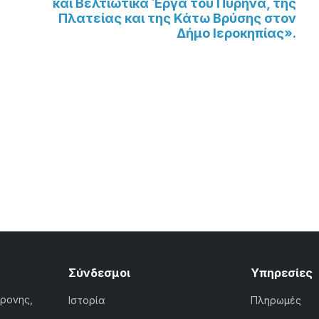
και Βελτιωτικά Έργα του Πυρήνα, της
Πλατείας και της Κάτω Βρύσης στον
Δήμο Ιεροκηπίας».
Σύνδεσμοι
Υπηρεσίες
χρονης,
Ιστορία
Πληρωμές