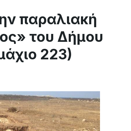
την παραλιακή
ος» του Δήμου
μάχιο 223)