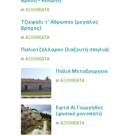
Βρύση – Κολώνη
in
ΑΞΙΟΘΈΑΤΑ
Τζιεφάλι τ’ Αδρώπου (μεγάλος
βράχος)
in
ΑΞΙΟΘΈΑΤΑ
Παλιοτζέλλαρον (λαξευτή σπηλιά)
in
ΑΞΙΟΘΈΑΤΑ
Παλιό Μεταξουργείο
in
ΑΞΙΟΘΈΑΤΑ
Εφτά Αϊ Γιώργηδες
(φυσικό μονοπάτι)
in
ΑΞΙΟΘΈΑΤΑ