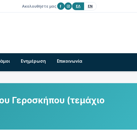
Ακολουθήστε μας
ΕΛ
EN
Γάμοι
Ενημέρωση
Επικοινωνία
ου Γεροσκήπου (τεμάχιο