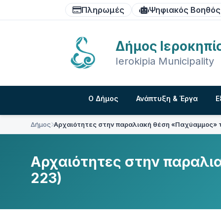
Skip
Skip
Skip
Πληρωμές
Ψηφιακός Βοηθός
to
to
to
content
main
footer
navigation
Δήμος Ιεροκηπί
Ierokipia Municipality
Ο Δήμος
Ανάπτυξη & Έργα
Ε
Δήμος
Αρχαιότητες στην παραλιακή θέση «Παχύαμμος» τ
Αρχαιότητες στην παραλι
223)