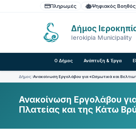
Skip
Skip
Skip
Πληρωμές
Ψηφιακός Βοηθός
to
to
to
content
main
footer
navigation
Δήμος Ιεροκηπί
Ierokipia Municipality
Ο Δήμος
Ανάπτυξη & Έργα
Ε
Δήμος
Ανακοίνωση Εργολάβου για «Ωσμωτικά και Βελτιωτ
Ανακοίνωση Εργολάβου για
Πλατείας και της Κάτω Βρ