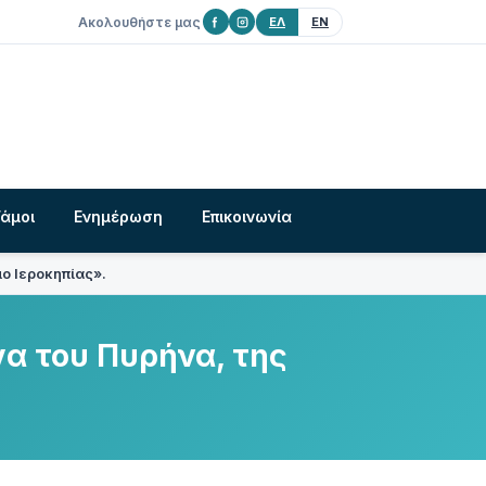
Ακολουθήστε μας
ΕΛ
EN
Γάμοι
Ενημέρωση
Επικοινωνία
ο Ιεροκηπίας».
α του Πυρήνα, της