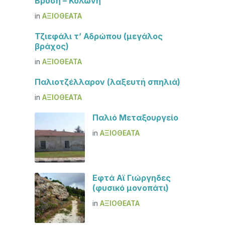
Βρύση – Κολώνη
in
ΑΞΙΟΘΈΑΤΑ
Τζιεφάλι τ’ Αδρώπου (μεγάλος
βράχος)
in
ΑΞΙΟΘΈΑΤΑ
Παλιοτζέλλαρον (λαξευτή σπηλιά)
in
ΑΞΙΟΘΈΑΤΑ
Παλιό Μεταξουργείο
in
ΑΞΙΟΘΈΑΤΑ
Εφτά Αϊ Γιώργηδες
(φυσικό μονοπάτι)
in
ΑΞΙΟΘΈΑΤΑ