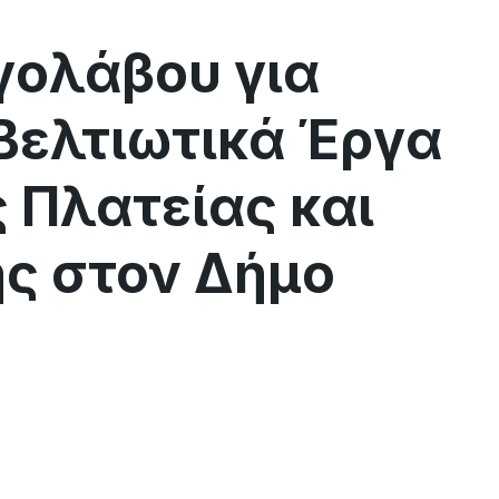
γολάβου για
Βελτιωτικά Έργα
ς Πλατείας και
ς στον Δήμο