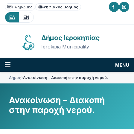
Skip
Skip
Skip
Πληρωμές
Ψηφιακός Βοηθός
to
to
to
content
main
footer
ΕΛ
EN
navigation
Δήμος Ιεροκηπίας
Ierokipia Municipality
MENU
Δήμος
Ανακοίνωση – Διακοπή στην παροχή νερού.
Ανακοίνωση – Διακοπή
στην παροχή νερού.