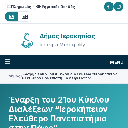
Skip
Skip
Skip
Πληρωμές
Ψηφιακός Βοηθός
to
to
to
content
main
footer
ΕΛ
EN
navigation
Δήμος Ιεροκηπίας
Ierokipia Municipality
MENU
Έναρξη του 21ου Κύκλου Διαλέξεων “Ιεροκήπειον
Δήμος
Ελεύθερο Πανεπιστήμιο στην Πάφο”
Έναρξη του 21ου Κύκλου
Διαλέξεων “Ιεροκήπειον
Ελεύθερο Πανεπιστήμιο