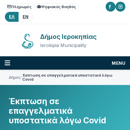
Skip
Skip
Skip
Πληρωμές
Ψηφιακός Βοηθός
to
to
to
content
main
footer
ΕΛ
EN
navigation
Δήμος Ιεροκηπίας
Ierokipia Municipality
MENU
Έκπτωση σε επαγγελματικά υποστατικά λόγω
Δήμος
Covid
Έκπτωση σε
επαγγελματικά
υποστατικά λόγω Covid