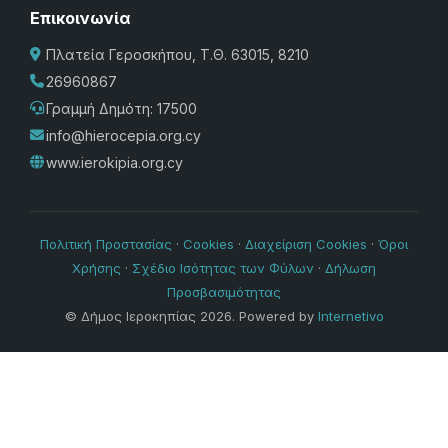
Επικοινωνία
Πλατεία Γεροσκήπου, Τ.Θ. 63015, 8210
26960867
Γραμμή Δημότη: 17500
info@hierocepia.org.cy
www.ierokipia.org.cy
Πολιτική Προστασίας
·
Cookies
·
Διαχείριση Cookies
·
Όροι
Χρήσης
·
Σχέδιο Ισότητας των Φύλων
·
Δήλωση
Προσβασιμότητας
© Δήμος Ιεροκηπίας 2026. Powered by
Internetivo