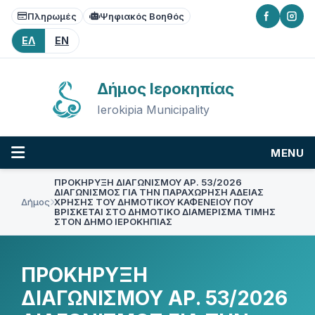
Skip
Skip
Skip
Πληρωμές
Ψηφιακός Βοηθός
to
to
to
content
main
footer
ΕΛ
EN
navigation
Δήμος Ιεροκηπίας
Ierokipia Municipality
MENU
ΠΡΟΚΗΡΥΞΗ ΔΙΑΓΩΝΙΣΜΟΥ ΑΡ. 53/2026
ΔΙΑΓΩΝΙΣΜΟΣ ΓΙΑ ΤΗΝ ΠΑΡΑΧΩΡΗΣΗ ΑΔΕΙΑΣ
Δήμος
ΧΡΗΣΗΣ ΤΟΥ ΔΗΜΟΤΙΚΟΥ ΚΑΦΕΝΕΙΟΥ ΠΟΥ
ΒΡΙΣΚΕΤΑΙ ΣΤΟ ΔΗΜΟΤΙΚΟ ΔΙΑΜΕΡΙΣΜΑ ΤΙΜΗΣ
ΣΤΟΝ ΔΗΜΟ ΙΕΡΟΚΗΠΙΑΣ
ΠΡΟΚΗΡΥΞΗ
ΔΙΑΓΩΝΙΣΜΟΥ ΑΡ. 53/2026