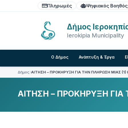
Skip
Skip
Skip
Πληρωμές
Ψηφιακός Βοηθός
to
to
to
content
main
footer
navigation
Δήμος Ιεροκηπί
Ierokipia Municipality
Ο Δήμος
Ανάπτυξη & Έργα
Ε
Δήμος
ΑΙΤΗΣΗ – ΠΡΟΚΗΡΥΞΗ ΓΙΑ ΤΗΝ ΠΛΗΡΩΣΗ ΜΙΑΣ (1)
ΑΙΤΗΣΗ – ΠΡΟΚΗΡΥΞΗ ΓΙΑ 