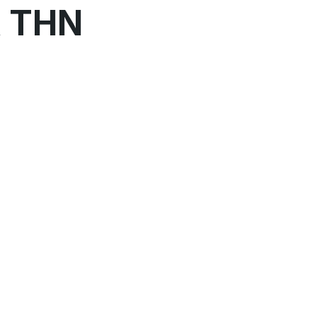
Α ΤΗΝ
Σ