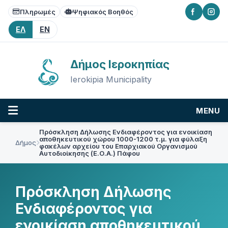
Skip
Skip
Skip
Πληρωμές
Ψηφιακός Βοηθός
to
to
to
content
main
footer
ΕΛ
EN
navigation
Δήμος Ιεροκηπίας
Ierokipia Municipality
MENU
Πρόσκληση Δήλωσης Ενδιαφέροντος για ενοικίαση
αποθηκευτικού χώρου 1000-1200 τ.μ. για φύλαξη
Δήμος
φακέλων αρχείου του Επαρχιακού Οργανισμού
Αυτοδιοίκησης (Ε.Ο.Α.) Πάφου
Πρόσκληση Δήλωσης
Ενδιαφέροντος για
ενοικίαση αποθηκευτικού