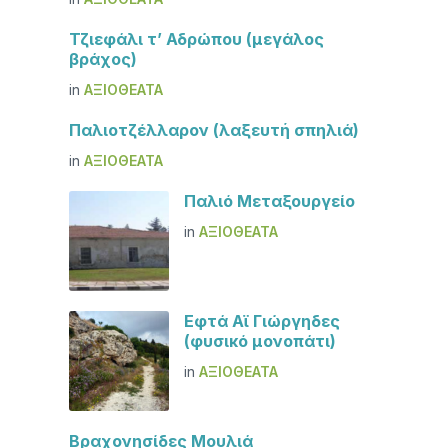
Τζιεφάλι τ’ Αδρώπου (μεγάλος
βράχος)
in
ΑΞΙΟΘΈΑΤΑ
Παλιοτζέλλαρον (λαξευτή σπηλιά)
in
ΑΞΙΟΘΈΑΤΑ
Παλιό Μεταξουργείο
in
ΑΞΙΟΘΈΑΤΑ
Εφτά Αϊ Γιώργηδες
(φυσικό μονοπάτι)
in
ΑΞΙΟΘΈΑΤΑ
Βραχονησίδες Μουλιά