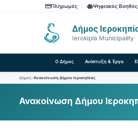
Skip
Skip
Skip
Πληρωμές
Ψηφιακός Βοηθός
to
to
to
content
main
footer
navigation
Δήμος Ιεροκηπί
Ierokipia Municipality
Ο Δήμος
Ανάπτυξη & Έργα
Ε
Δήμος
Ανακοίνωση Δήμου Ιεροκηπίας
Ανακοίνωση Δήμου Ιεροκη