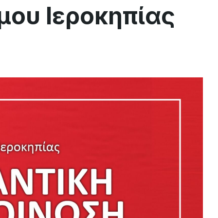
μου Ιεροκηπίας