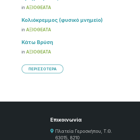
in
ΑΞΙΟΘΈΑΤΑ
Κολιόκρεμμος (φυσικό μνημείο)
in
ΑΞΙΟΘΈΑΤΑ
Κάτω Βρύση
in
ΑΞΙΟΘΈΑΤΑ
ΠΕΡΙΣΣΟΤΕΡΑ
Επικοινωνία
Πλατεία Γεροσκήπου, Τ.Θ.
63015, 8210