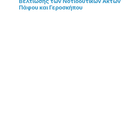
Βελτίωσης των Νοτιοδυτικών Ακτών
Πάφου και Γεροσκήπου