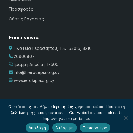
Προσφορές
Θέσεις Εργασίας
Επικοινωνία
Πλατεία Γεροσκήπου, Τ.Θ. 63015, 8210
26960867
Γραμμή Δημότη: 17500
info@hierocepia.org.cy
www.ierokipia.org.cy
Πολιτική Προστασίας
·
Cookies
·
Διαχείριση Cookies
·
Όροι
Ο ιστότοπος του Δήμου Ιεροκηπίας χρησιμοποιεί cookies για τη
Χρήσης
·
Σχέδιο Ισότητας των Φύλων
·
Δήλωση
βελτίωση της εμπειρίας σας. — Our website uses cookies to
improve your experience.
Προσβασιμότητας
© Δήμος Ιεροκηπίας 2026. Powered by
Internetivo
Αποδοχή
Απόρριψη
Περισσότερα