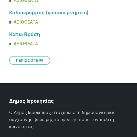
in
ΑΞΙΟΘΈΑΤΑ
Κολιόκρεμμος (φυσικό μνημείο)
in
ΑΞΙΟΘΈΑΤΑ
Κάτω Βρύση
in
ΑΞΙΟΘΈΑΤΑ
ΠΕΡΙΣΣΟΤΕΡΑ
Δήμος Ιεροκηπίας
Ο Δήμος Ιεροκηπίας στοχεύει στη δημιουργία μιας
σύγχρονης, βιώσιμης και φιλικής προς τον πολίτη
κοινότητας.