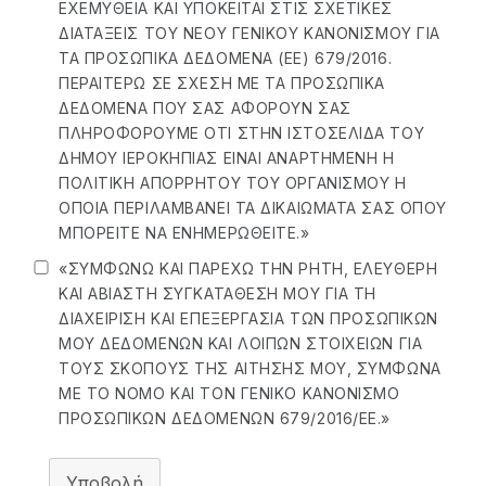
ΕΧΕΜΎΘΕΙΑ ΚΑΙ ΥΠΌΚΕΙΤΑΙ ΣΤΙΣ ΣΧΕΤΙΚΈΣ
ΔΙΑΤΆΞΕΙΣ ΤΟΥ ΝΈΟΥ ΓΕΝΙΚΟΎ ΚΑΝΟΝΙΣΜΟΎ ΓΙΑ
ΤΑ ΠΡΟΣΩΠΙΚΆ ΔΕΔΟΜΈΝΑ (ΕΕ) 679/2016.
ΠΕΡΑΙΤΈΡΩ ΣΕ ΣΧΈΣΗ ΜΕ ΤΑ ΠΡΟΣΩΠΙΚΆ
ΔΕΔΟΜΈΝΑ ΠΟΥ ΣΑΣ ΑΦΟΡΟΎΝ ΣΑΣ
ΠΛΗΡΟΦΟΡΟΎΜΕ ΌΤΙ ΣΤΗΝ ΙΣΤΟΣΕΛΊΔΑ ΤΟΥ
ΔΉΜΟΥ ΙΕΡΟΚΗΠΊΑΣ ΕΊΝΑΙ ΑΝΑΡΤΗΜΈΝΗ Η
ΠΟΛΙΤΙΚΉ ΑΠΟΡΡΉΤΟΥ ΤΟΥ ΟΡΓΑΝΙΣΜΟΎ Η
ΟΠΟΊΑ ΠΕΡΙΛΑΜΒΆΝΕΙ ΤΑ ΔΙΚΑΙΏΜΑΤΑ ΣΑΣ ΌΠΟΥ
ΜΠΟΡΕΊΤΕ ΝΑ ΕΝΗΜΕΡΩΘΕΊΤΕ.»
«ΣΥΜΦΩΝΏ ΚΑΙ ΠΑΡΈΧΩ ΤΗΝ ΡΗΤΉ, ΕΛΕΎΘΕΡΗ
ΚΑΙ ΑΒΊΑΣΤΗ ΣΥΓΚΑΤΆΘΕΣΗ ΜΟΥ ΓΙΑ ΤΗ
ΔΙΑΧΕΊΡΙΣΗ ΚΑΙ ΕΠΕΞΕΡΓΑΣΊΑ ΤΩΝ ΠΡΟΣΩΠΙΚΏΝ
ΜΟΥ ΔΕΔΟΜΈΝΩΝ ΚΑΙ ΛΟΙΠΏΝ ΣΤΟΙΧΕΊΩΝ ΓΙΑ
ΤΟΥΣ ΣΚΟΠΟΎΣ ΤΗΣ ΑΊΤΗΣΗΣ ΜΟΥ, ΣΎΜΦΩΝΑ
ΜΕ ΤΟ ΝΌΜΟ ΚΑΙ ΤΟΝ ΓΕΝΙΚΌ ΚΑΝΟΝΙΣΜΌ
ΠΡΟΣΩΠΙΚΏΝ ΔΕΔΟΜΈΝΩΝ 679/2016/ΕΕ.»
Υποβολή