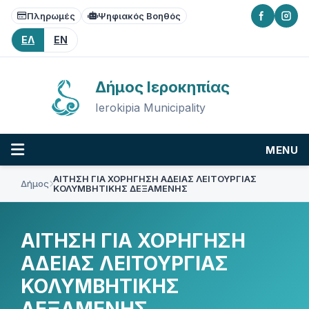
Skip
Skip
Skip
Πληρωμές
Ψηφιακός Βοηθός
to
to
to
content
main
footer
ΕΛ
EN
navigation
Δήμος Ιεροκηπίας
Ierokipia Municipality
MENU
ΑΙΤΗΣΗ ΓΙΑ ΧΟΡΗΓΗΣΗ ΑΔΕΙΑΣ ΛΕΙΤΟΥΡΓΙΑΣ
Δήμος
ΚΟΛΥΜΒΗΤΙΚΗΣ ΔΕΞΑΜΕΝΗΣ
ΑΙΤΗΣΗ ΓΙΑ ΧΟΡΗΓΗΣΗ
ΑΔΕΙΑΣ ΛΕΙΤΟΥΡΓΙΑΣ
ΚΟΛΥΜΒΗΤΙΚΗΣ