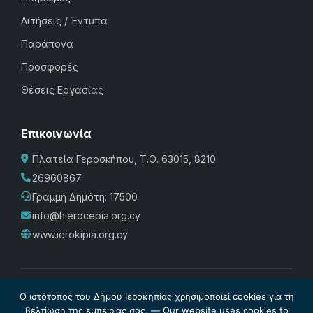
Αιτήσεις / Έντυπα
Παράπονα
Προσφορές
Θέσεις Εργασίας
Επικοινωνία
Πλατεία Γεροσκήπου, Τ.Θ. 63015, 8210
26960867
Γραμμή Δημότη: 17500
info@hierocepia.org.cy
www.ierokipia.org.cy
Πολιτική Προστασίας
·
Cookies
·
Διαχείριση Cookies
·
Όροι
Ο ιστότοπος του Δήμου Ιεροκηπίας χρησιμοποιεί cookies για τη
Χρήσης
·
Σχέδιο Ισότητας των Φύλων
·
Δήλωση
βελτίωση της εμπειρίας σας. — Our website uses cookies to