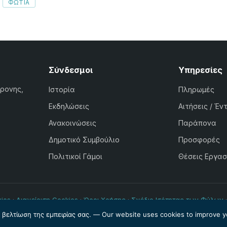
ΦΩΤΙΑ
Σύνδεσμοι
Υπηρεσίες
χρονης,
Ιστορία
Πληρωμές
Εκδηλώσεις
Αιτήσεις / Έν
Ανακοινώσεις
Παράπονα
Δημοτικό Συμβούλιο
Προσφορές
Πολιτικοί Γάμοι
Θέσεις Εργασ
ies
·
Διαχείριση Cookies
·
Όροι Χρήσης
·
Σχέδιο Ισότητας των Φύλων
© Δήμος Ιεροκηπίας 2026. Powered by
Internetivo
η βελτίωση της εμπειρίας σας. — Our website uses cookies to improve y