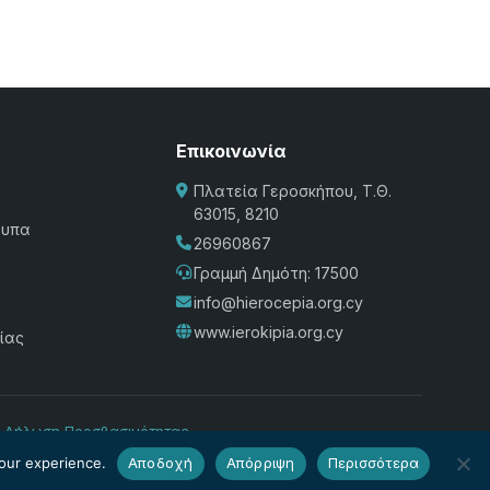
Επικοινωνία
Πλατεία Γεροσκήπου, Τ.Θ.
63015, 8210
τυπα
26960867
Γραμμή Δημότη: 17500
info@hierocepia.org.cy
www.ierokipia.org.cy
ίας
·
Δήλωση Προσβασιμότητας
our experience.
Αποδοχή
Απόρριψη
Περισσότερα