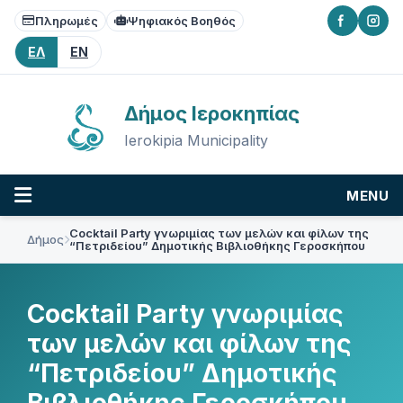
Skip
Skip
Skip
Πληρωμές
Ψηφιακός Βοηθός
to
to
to
content
main
footer
ΕΛ
EN
navigation
Δήμος Ιεροκηπίας
Ierokipia Municipality
MENU
Cocktail Party γνωριμίας των μελών και φίλων της
Δήμος
“Πετριδείου” Δημοτικής Βιβλιοθήκης Γεροσκήπου
Cocktail Party γνωριμίας
των μελών και φίλων της
“Πετριδείου” Δημοτικής