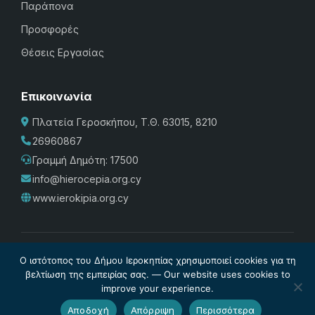
Παράπονα
Προσφορές
Θέσεις Εργασίας
Επικοινωνία
Πλατεία Γεροσκήπου, Τ.Θ. 63015, 8210
26960867
Γραμμή Δημότη: 17500
info@hierocepia.org.cy
www.ierokipia.org.cy
Πολιτική Προστασίας
·
Cookies
·
Διαχείριση Cookies
·
Όροι
Ο ιστότοπος του Δήμου Ιεροκηπίας χρησιμοποιεί cookies για τη
Χρήσης
·
Σχέδιο Ισότητας των Φύλων
·
Δήλωση
βελτίωση της εμπειρίας σας. — Our website uses cookies to
improve your experience.
Προσβασιμότητας
© Δήμος Ιεροκηπίας 2026. Powered by
Internetivo
Αποδοχή
Απόρριψη
Περισσότερα