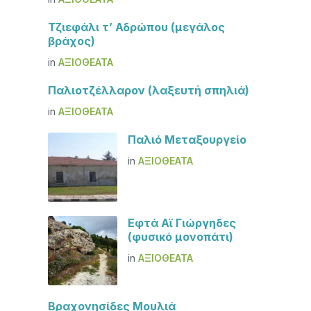
Τζιεφάλι τ’ Αδρώπου (μεγάλος
βράχος)
in
ΑΞΙΟΘΈΑΤΑ
Παλιοτζέλλαρον (λαξευτή σπηλιά)
in
ΑΞΙΟΘΈΑΤΑ
Παλιό Μεταξουργείο
in
ΑΞΙΟΘΈΑΤΑ
Εφτά Αϊ Γιώργηδες
(φυσικό μονοπάτι)
in
ΑΞΙΟΘΈΑΤΑ
Βραχονησίδες Μουλιά