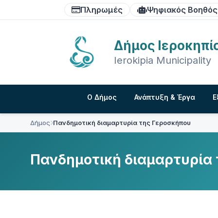
Skip
Skip
Skip
Πληρωμές
Ψηφιακός Βοηθός
to
to
to
content
main
footer
navigation
Δήμος Ιεροκηπί
Ierokipia Municipality
Ο Δήμος
Ανάπτυξη & Έργα
Ε
Δήμος
Πανδημοτική διαμαρτυρία της Γεροσκήπου
Πανδημοτική διαμαρτυρία