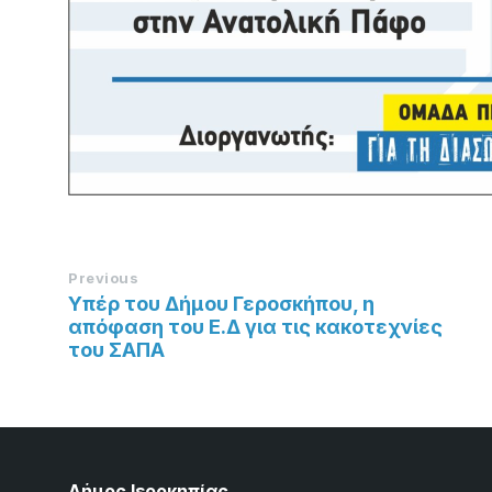
Previous
Υπέρ του Δήμου Γεροσκήπου, η
απόφαση του Ε.Δ για τις κακοτεχνίες
του ΣΑΠΑ
Δήμος Ιεροκηπίας